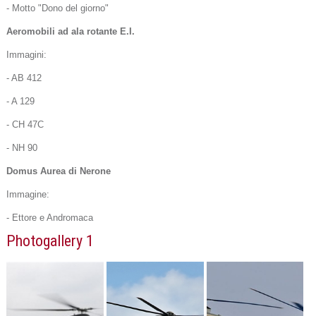
- Motto "Dono del giorno"
Aeromobili ad ala rotante E.I.
Immagini:
- AB 412
- A 129
- CH 47C
- NH 90
Domus Aurea di Nerone
Immagine:
- Ettore e Andromaca
Photogallery 1