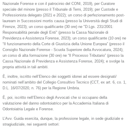
Nazionale Forense e con il patrocinio del CONI, 2019), per Curatore
speciale del minore (presso il Tribunale di Terni, 2019); per Custode e
Professionista delegato (2021 e 2022); un corso di perfezionamento post-
lauream in Successioni mortis causa (presso la Università degli Studi di
Firenze, 2023); un corso qualificante (30 ore) ne "D.Lgs. 231/2001:
Responsabilità penale degli Enti" (presso la Cassa Nazionale di
Previdenza e Assistenza Forense, 2023); un corso qualificante (10 ore) ne
“Il funzionamento della Corte di Giustizia della Unione Europea” (presso il
Consiglio Nazionale Forense - Scuola Superiore della Avvocatura, 2024);
un corso di alta formazione (30 ore) ne “Il Processo Tributario” (presso la
Cassa Nazionale di Previdenza e Assistenza Forense, 2024); e svolge la
propria attività in tali ambiti.
È, inoltre, iscritto nell’Elenco dei soggetti idonei ad essere designati/
nominati nell’ambito del Collegio Consultivo Tecnico (CCT, ex art. 6, co. 1,
D.L. 16/07/2020, n. 76) per la Regione Umbria.
È, poi, iscritto nell’Elenco degli Avvocati che si occupano della
valutazione del danno odontoiatrico per la Accademia Italiana di
Odontoiatria Legale e Forense.
L’Avv. Guida esercita, dunque, la professione legale, in sede giudiziale e
stragiudiziale, nei seguenti settori: